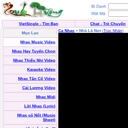
Bí Danh:
Mật Mã:
VietSingle - Tìm Bạn
Chat - Trò Chuyện
Ca Nhạc
» Nhà Là Nơi
(
Trúc Nhân
)
Mục Lục
Nhạc Music Video
Nhạc Hay Tuyển Chọn
Nhạc Thiếu Nhi Video
Karaoke Video
Nhạc Tân Cổ Video
Cải Lương Video
Nhạc Midi
Lời Nhạc (Lyric)
Nhạc có Nốt (Music
Sheet)