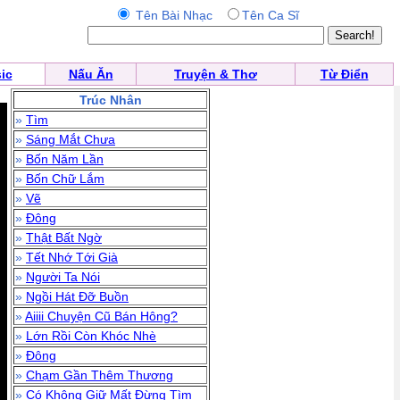
Tên Bài Nhạc
Tên Ca Sĩ
ic
Nấu Ăn
Truyện & Thơ
Từ Điển
Trúc Nhân
»
Tìm
»
Sáng Mắt Chưa
»
Bốn Năm Lần
»
Bốn Chữ Lắm
»
Vẽ
»
Đông
»
Thật Bất Ngờ
»
Tết Nhớ Tới Già
»
Người Ta Nói
»
Ngồi Hát Đỡ Buồn
»
Aiiii Chuyện Cũ Bán Hông?
»
Lớn Rồi Còn Khóc Nhè
»
Đông
»
Chạm Gần Thêm Thương
»
Có Không Giữ Mất Đừng Tìm