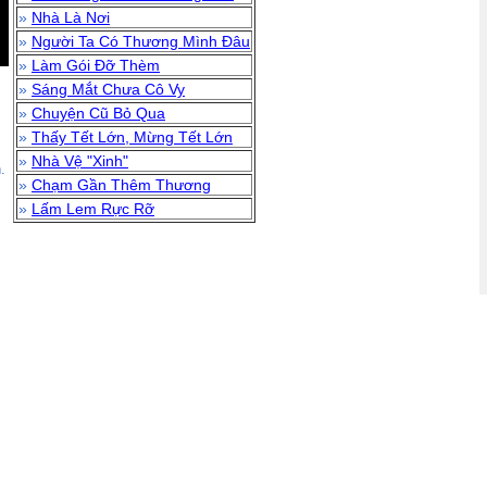
»
Nhà Là Nơi
»
Người Ta Có Thương Mình Đâu
»
Làm Gói Đỡ Thèm
»
Sáng Mắt Chưa Cô Vy
»
Chuyện Cũ Bỏ Qua
»
Thấy Tết Lớn, Mừng Tết Lớn
»
Nhà Vệ "Xinh"
.
»
Chạm Gần Thêm Thương
»
Lấm Lem Rực Rỡ