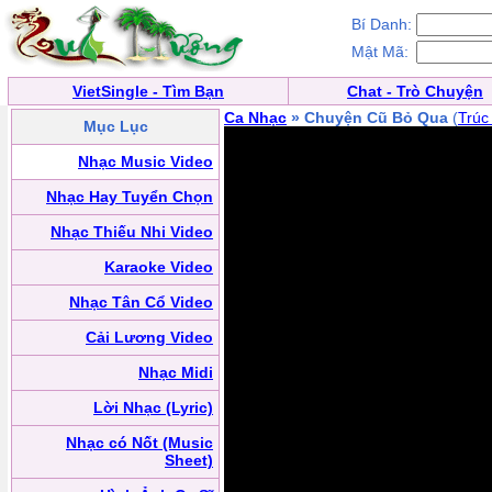
Bí Danh:
Mật Mã:
VietSingle - Tìm Bạn
Chat - Trò Chuyện
Ca Nhạc
» Chuyện Cũ Bỏ Qua
(
Trúc
Mục Lục
Nhạc Music Video
Nhạc Hay Tuyển Chọn
Nhạc Thiếu Nhi Video
Karaoke Video
Nhạc Tân Cổ Video
Cải Lương Video
Nhạc Midi
Lời Nhạc (Lyric)
Nhạc có Nốt (Music
Sheet)