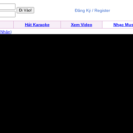
Đăng Ký / Register
Hát Karaoke
Xem Video
Nhạc Mus
 Nhân
)