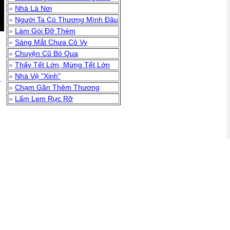
»
Nhà Là Nơi
»
Người Ta Có Thương Mình Đâu
»
Làm Gói Đỡ Thèm
»
Sáng Mắt Chưa Cô Vy
»
Chuyện Cũ Bỏ Qua
»
Thấy Tết Lớn, Mừng Tết Lớn
»
Nhà Vệ "Xinh"
.
»
Chạm Gần Thêm Thương
»
Lấm Lem Rực Rỡ