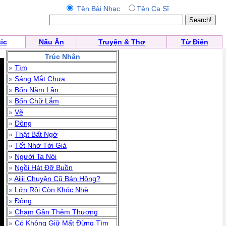
Tên Bài Nhạc
Tên Ca Sĩ
ic
Nấu Ăn
Truyện & Thơ
Từ Điển
Trúc Nhân
»
Tìm
»
Sáng Mắt Chưa
»
Bốn Năm Lần
»
Bốn Chữ Lắm
»
Vẽ
»
Đông
»
Thật Bất Ngờ
»
Tết Nhớ Tới Già
»
Người Ta Nói
»
Ngồi Hát Đỡ Buồn
»
Aiiii Chuyện Cũ Bán Hông?
»
Lớn Rồi Còn Khóc Nhè
»
Đông
»
Chạm Gần Thêm Thương
»
Có Không Giữ Mất Đừng Tìm