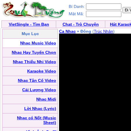
Bí Danh:
Mật Mã:
VietSingle - Tìm Bạn
Chat - Trò Chuyện
Hát Karao
Ca Nhạc
» Đông
(
Trúc Nhân
)
Mục Lục
Nhạc Music Video
Nhạc Hay Tuyển Chọn
Nhạc Thiếu Nhi Video
Karaoke Video
Nhạc Tân Cổ Video
Cải Lương Video
Nhạc Midi
Lời Nhạc (Lyric)
Nhạc có Nốt (Music
Sheet)