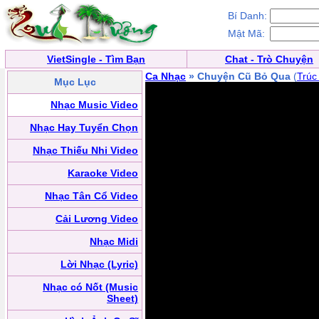
Bí Danh:
Mật Mã:
VietSingle - Tìm Bạn
Chat - Trò Chuyện
Ca Nhạc
» Chuyện Cũ Bỏ Qua
(
Trúc
Mục Lục
Nhạc Music Video
Nhạc Hay Tuyển Chọn
Nhạc Thiếu Nhi Video
Karaoke Video
Nhạc Tân Cổ Video
Cải Lương Video
Nhạc Midi
Lời Nhạc (Lyric)
Nhạc có Nốt (Music
Sheet)