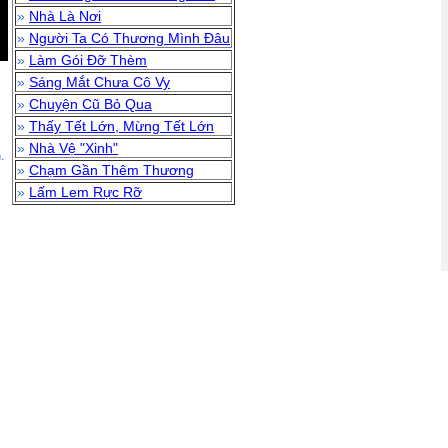
»
Nhà Là Nơi
»
Người Ta Có Thương Mình Đâu
»
Làm Gói Đỡ Thèm
»
Sáng Mắt Chưa Cô Vy
»
Chuyện Cũ Bỏ Qua
»
Thấy Tết Lớn, Mừng Tết Lớn
»
Nhà Vệ "Xinh"
.
»
Chạm Gần Thêm Thương
»
Lấm Lem Rực Rỡ