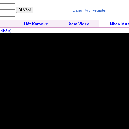
Đăng Ký / Register
Hát Karaoke
Xem Video
Nhạc Mus
 Nhân
)