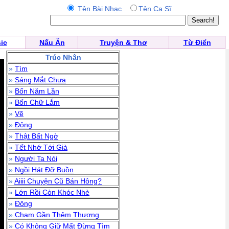
Tên Bài Nhạc
Tên Ca Sĩ
ic
Nấu Ăn
Truyện & Thơ
Từ Điển
Trúc Nhân
»
Tìm
»
Sáng Mắt Chưa
»
Bốn Năm Lần
»
Bốn Chữ Lắm
»
Vẽ
»
Đông
»
Thật Bất Ngờ
»
Tết Nhớ Tới Già
»
Người Ta Nói
»
Ngồi Hát Đỡ Buồn
»
Aiiii Chuyện Cũ Bán Hông?
»
Lớn Rồi Còn Khóc Nhè
»
Đông
»
Chạm Gần Thêm Thương
»
Có Không Giữ Mất Đừng Tìm