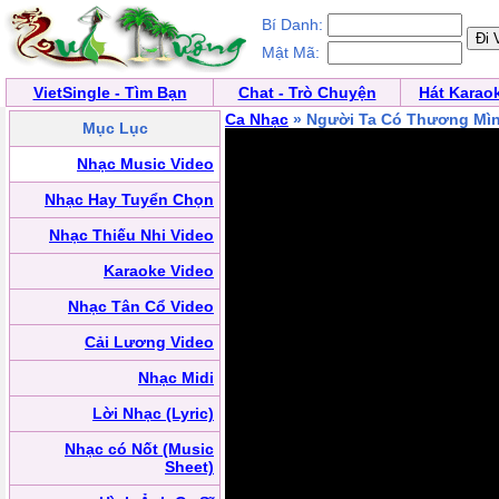
Bí Danh:
Mật Mã:
VietSingle - Tìm Bạn
Chat - Trò Chuyện
Hát Karao
Ca Nhạc
» Người Ta Có Thương Mì
Mục Lục
Nhạc Music Video
Nhạc Hay Tuyển Chọn
Nhạc Thiếu Nhi Video
Karaoke Video
Nhạc Tân Cổ Video
Cải Lương Video
Nhạc Midi
Lời Nhạc (Lyric)
Nhạc có Nốt (Music
Sheet)