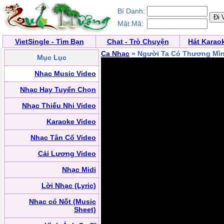
Bí Danh:
Mật Mã:
VietSingle - Tìm Bạn
Chat - Trò Chuyện
Hát Karao
Ca Nhạc
» Người Ta Có Thương Mì
Mục Lục
Nhạc Music Video
Nhạc Hay Tuyển Chọn
Nhạc Thiếu Nhi Video
Karaoke Video
Nhạc Tân Cổ Video
Cải Lương Video
Nhạc Midi
Lời Nhạc (Lyric)
Nhạc có Nốt (Music
Sheet)