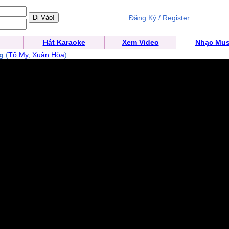
Đăng Ký / Register
Hát Karaoke
Xem Video
Nhạc Mus
ng
(
Tố My
,
Xuân Hòa
)