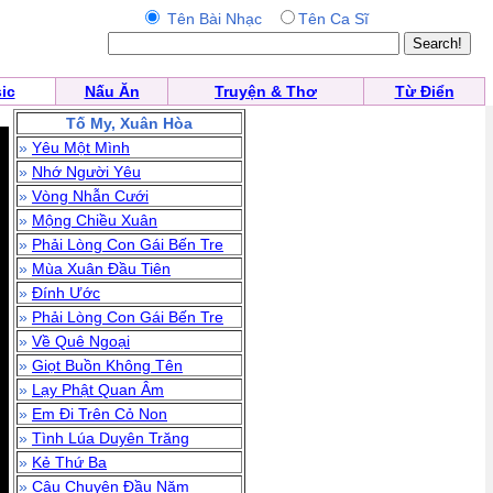
Tên Bài Nhạc
Tên Ca Sĩ
ic
Nấu Ăn
Truyện & Thơ
Từ Điển
Tố My, Xuân Hòa
»
Yêu Một Mình
»
Nhớ Người Yêu
»
Vòng Nhẫn Cưới
»
Mộng Chiều Xuân
»
Phải Lòng Con Gái Bến Tre
»
Mùa Xuân Đầu Tiên
»
Đính Ước
»
Phải Lòng Con Gái Bến Tre
»
Về Quê Ngoại
»
Giọt Buồn Không Tên
»
Lạy Phật Quan Âm
»
Em Đi Trên Cỏ Non
»
Tình Lúa Duyên Trăng
»
Kẻ Thứ Ba
»
Câu Chuyện Đầu Năm