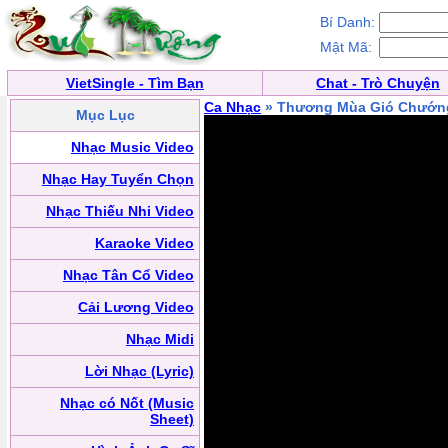
Bí Danh:
Mật Mã:
VietSingle - Tìm Bạn
Chat - Trò Chuyện
Ca Nhạc
» Thương Mùa Gió Chướ
Mục Lục
Nhạc Music Video
Nhạc Hay Tuyển Chọn
Nhạc Thiếu Nhi Video
Karaoke Video
Nhạc Tân Cổ Video
Cải Lương Video
Nhạc Midi
Lời Nhạc (Lyric)
Nhạc có Nốt (Music
Sheet)