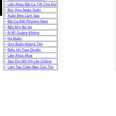
»
Liên Khúc Bài Ca Tết Cho Em
»
Bức Họa Ngày Xuân
»
Xuân Đẹp Làm Sao
»
Bài Ca Đất Phương Nam
»
Bến Đợi Bơ Vơ
»
Ai Mì Quảng Không
»
Hạ Buồn
.
»
Giọt Buồn Không Tên
»
Điệu Hò Trao Duyên
»
Liên Khúc Mưa
»
Sao Em Nỡ Vội Lấy Chồng
»
Làm Tan Chảy Bao Con Tim