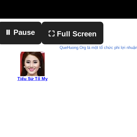
⏸ Pause
⛶ Full Screen
QueHuong.Org là một tổ chức phi lợi nhuận
▶ Play
Tiểu Sử Tố My