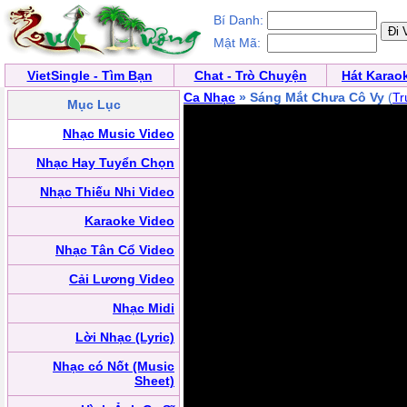
Bí Danh:
Mật Mã:
VietSingle - Tìm Bạn
Chat - Trò Chuyện
Hát Karao
Ca Nhạc
» Sáng Mắt Chưa Cô Vy
(
Tr
Mục Lục
Nhạc Music Video
Nhạc Hay Tuyển Chọn
Nhạc Thiếu Nhi Video
Karaoke Video
Nhạc Tân Cổ Video
Cải Lương Video
Nhạc Midi
Lời Nhạc (Lyric)
Nhạc có Nốt (Music
Sheet)