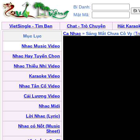
Bí Danh:
Mật Mã:
VietSingle - Tìm Bạn
Chat - Trò Chuyện
Hát Karao
Ca Nhạc
» Sáng Mắt Chưa Cô Vy
(
Tr
Mục Lục
Nhạc Music Video
Nhạc Hay Tuyển Chọn
Nhạc Thiếu Nhi Video
Karaoke Video
Nhạc Tân Cổ Video
Cải Lương Video
Nhạc Midi
Lời Nhạc (Lyric)
Nhạc có Nốt (Music
Sheet)