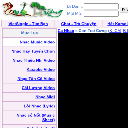
Bí Danh:
Mật Mã:
VietSingle - Tìm Bạn
Chat - Trò Chuyện
Hát Karao
Ca Nhạc
» Con Trai Cưng
(
K-ICM
,
B 
Mục Lục
Nhạc Music Video
Nhạc Hay Tuyển Chọn
Nhạc Thiếu Nhi Video
Karaoke Video
Nhạc Tân Cổ Video
Cải Lương Video
Nhạc Midi
Lời Nhạc (Lyric)
Nhạc có Nốt (Music
Sheet)