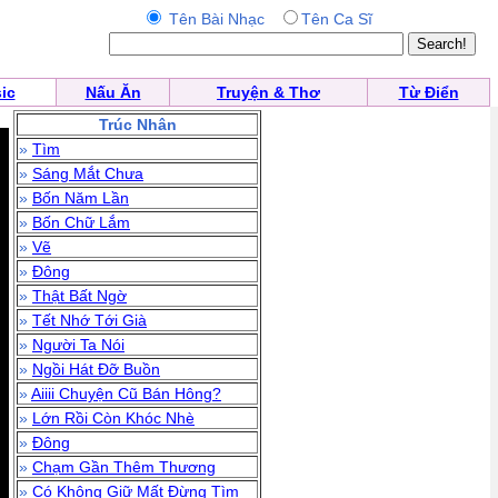
Tên Bài Nhạc
Tên Ca Sĩ
ic
Nấu Ăn
Truyện & Thơ
Từ Điển
Trúc Nhân
»
Tìm
»
Sáng Mắt Chưa
»
Bốn Năm Lần
»
Bốn Chữ Lắm
»
Vẽ
»
Đông
»
Thật Bất Ngờ
»
Tết Nhớ Tới Già
»
Người Ta Nói
»
Ngồi Hát Đỡ Buồn
»
Aiiii Chuyện Cũ Bán Hông?
»
Lớn Rồi Còn Khóc Nhè
»
Đông
»
Chạm Gần Thêm Thương
»
Có Không Giữ Mất Đừng Tìm