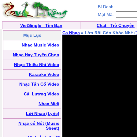
Bí Danh:
Mật Mã:
VietSingle - Tìm Bạn
Chat - Trò Chuyện
Ca Nhạc
» Lớn Rồi Còn Khóc Nhè
(
Mục Lục
Nhạc Music Video
Nhạc Hay Tuyển Chọn
Nhạc Thiếu Nhi Video
Karaoke Video
Nhạc Tân Cổ Video
Cải Lương Video
Nhạc Midi
Lời Nhạc (Lyric)
Nhạc có Nốt (Music
Sheet)