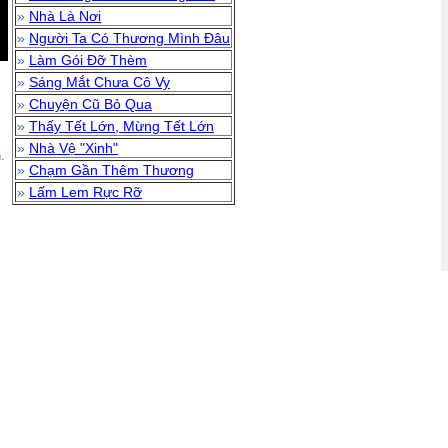
»
Nhà Là Nơi
»
Người Ta Có Thương Mình Đâu
»
Làm Gói Đỡ Thèm
»
Sáng Mắt Chưa Cô Vy
»
Chuyện Cũ Bỏ Qua
»
Thấy Tết Lớn, Mừng Tết Lớn
»
Nhà Vệ "Xinh"
.
»
Chạm Gần Thêm Thương
»
Lấm Lem Rực Rỡ