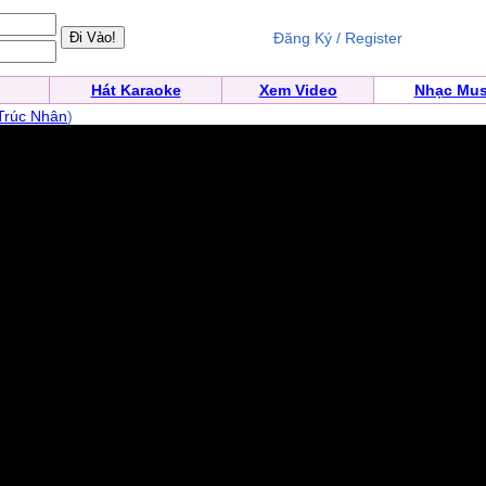
Đăng Ký / Register
Hát Karaoke
Xem Video
Nhạc Mus
Trúc Nhân
)