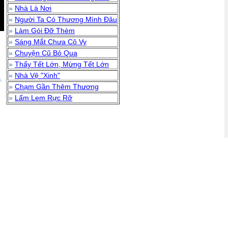
»
Nhà Là Nơi
»
Người Ta Có Thương Mình Đâu
»
Làm Gói Đỡ Thèm
»
Sáng Mắt Chưa Cô Vy
»
Chuyện Cũ Bỏ Qua
»
Thấy Tết Lớn, Mừng Tết Lớn
»
Nhà Vệ "Xinh"
.
»
Chạm Gần Thêm Thương
»
Lấm Lem Rực Rỡ