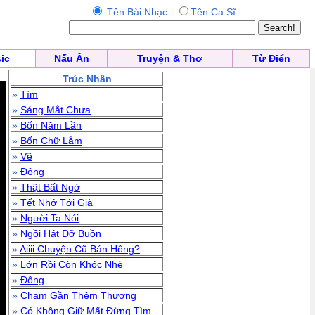
Tên Bài Nhạc
Tên Ca Sĩ
ic
Nấu Ăn
Truyện & Thơ
Từ Điển
Trúc Nhân
»
Tìm
»
Sáng Mắt Chưa
»
Bốn Năm Lần
»
Bốn Chữ Lắm
»
Vẽ
»
Đông
»
Thật Bất Ngờ
»
Tết Nhớ Tới Già
»
Người Ta Nói
»
Ngồi Hát Đỡ Buồn
»
Aiiii Chuyện Cũ Bán Hông?
»
Lớn Rồi Còn Khóc Nhè
»
Đông
»
Chạm Gần Thêm Thương
»
Có Không Giữ Mất Đừng Tìm