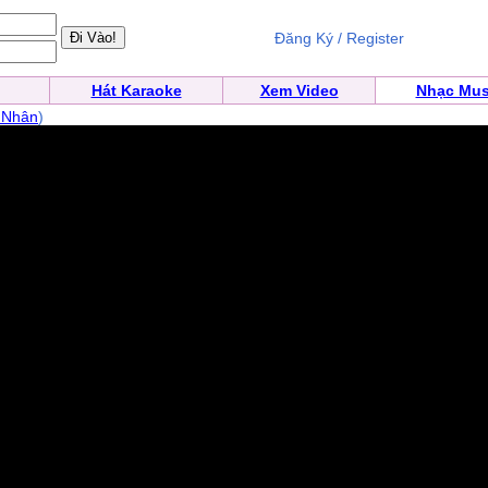
Đăng Ký / Register
Hát Karaoke
Xem Video
Nhạc Mus
 Nhân
)