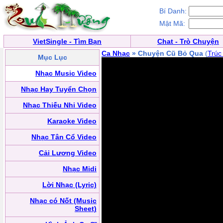
Bí Danh:
Mật Mã:
VietSingle - Tìm Bạn
Chat - Trò Chuyện
Ca Nhạc
» Chuyện Cũ Bỏ Qua
(
Trúc
Mục Lục
Nhạc Music Video
Nhạc Hay Tuyển Chọn
Nhạc Thiếu Nhi Video
Karaoke Video
Nhạc Tân Cổ Video
Cải Lương Video
Nhạc Midi
Lời Nhạc (Lyric)
Nhạc có Nốt (Music
Sheet)