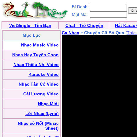
Bí Danh:
Mật Mã:
VietSingle - Tìm Bạn
Chat - Trò Chuyện
Hát Karao
Ca Nhạc
» Chuyện Cũ Bỏ Qua
(
Trúc
Mục Lục
Nhạc Music Video
Nhạc Hay Tuyển Chọn
Nhạc Thiếu Nhi Video
Karaoke Video
Nhạc Tân Cổ Video
Cải Lương Video
Nhạc Midi
Lời Nhạc (Lyric)
Nhạc có Nốt (Music
Sheet)