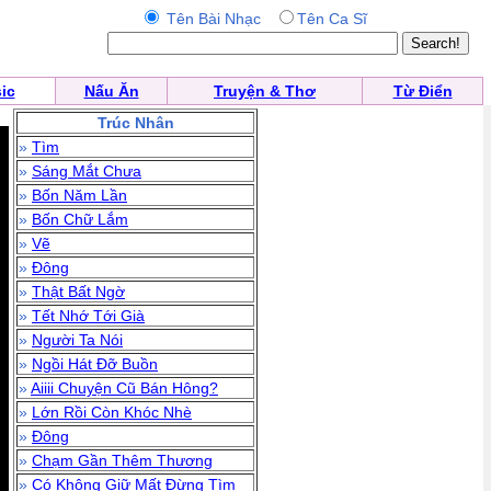
Tên Bài Nhạc
Tên Ca Sĩ
ic
Nấu Ăn
Truyện & Thơ
Từ Điển
Trúc Nhân
»
Tìm
»
Sáng Mắt Chưa
»
Bốn Năm Lần
»
Bốn Chữ Lắm
»
Vẽ
»
Đông
»
Thật Bất Ngờ
»
Tết Nhớ Tới Già
»
Người Ta Nói
»
Ngồi Hát Đỡ Buồn
»
Aiiii Chuyện Cũ Bán Hông?
»
Lớn Rồi Còn Khóc Nhè
»
Đông
»
Chạm Gần Thêm Thương
»
Có Không Giữ Mất Đừng Tìm