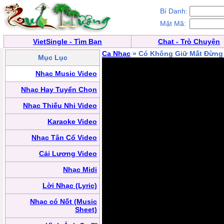
Bí Danh:
Mật Mã:
VietSingle - Tìm Bạn
Chat - Trò Chuyện
Ca Nhạc
» Có Không Giữ Mất Đừng
Mục Lục
Nhạc Music Video
Nhạc Hay Tuyển Chọn
Nhạc Thiếu Nhi Video
Karaoke Video
Nhạc Tân Cổ Video
Cải Lương Video
Nhạc Midi
Lời Nhạc (Lyric)
Nhạc có Nốt (Music
Sheet)