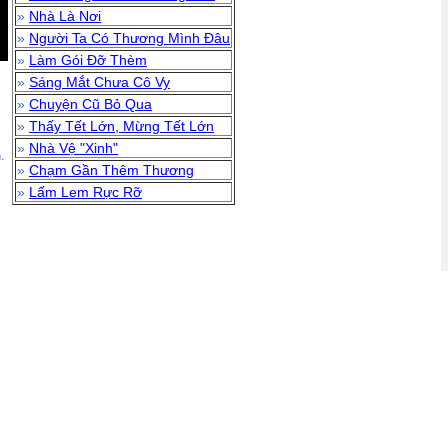
»
Nhà Là Nơi
»
Người Ta Có Thương Mình Đâu
»
Làm Gói Đỡ Thèm
»
Sáng Mắt Chưa Cô Vy
»
Chuyện Cũ Bỏ Qua
»
Thấy Tết Lớn, Mừng Tết Lớn
»
Nhà Vệ "Xinh"
.
»
Chạm Gần Thêm Thương
»
Lấm Lem Rực Rỡ