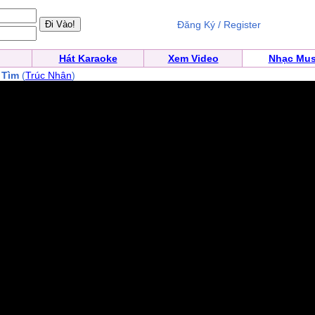
Đăng Ký / Register
Hát Karaoke
Xem Video
Nhạc Mus
 Tìm
(
Trúc Nhân
)