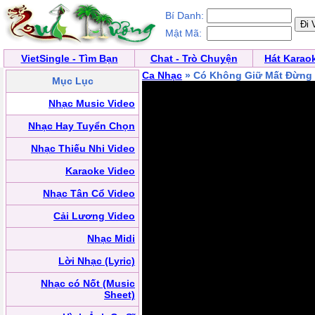
Bí Danh:
Mật Mã:
VietSingle - Tìm Bạn
Chat - Trò Chuyện
Hát Karao
Ca Nhạc
» Có Không Giữ Mất Đừng
Mục Lục
Nhạc Music Video
Nhạc Hay Tuyển Chọn
Nhạc Thiếu Nhi Video
Karaoke Video
Nhạc Tân Cổ Video
Cải Lương Video
Nhạc Midi
Lời Nhạc (Lyric)
Nhạc có Nốt (Music
Sheet)