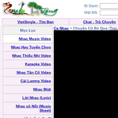
Bí Danh:
Mật Mã:
VietSingle - Tìm Bạn
Chat - Trò Chuyện
Ca Nhạc
» Chuyện Cũ Bỏ Qua
(
Trúc
Mục Lục
Nhạc Music Video
Nhạc Hay Tuyển Chọn
Nhạc Thiếu Nhi Video
Karaoke Video
Nhạc Tân Cổ Video
Cải Lương Video
Nhạc Midi
Lời Nhạc (Lyric)
Nhạc có Nốt (Music
Sheet)