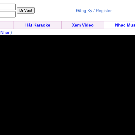
Đăng Ký / Register
Hát Karaoke
Xem Video
Nhạc Mus
 Nhân
)