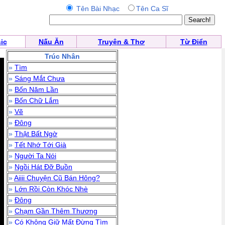
Tên Bài Nhạc
Tên Ca Sĩ
ic
Nấu Ăn
Truyện & Thơ
Từ Điển
Trúc Nhân
»
Tìm
»
Sáng Mắt Chưa
»
Bốn Năm Lần
»
Bốn Chữ Lắm
»
Vẽ
»
Đông
»
Thật Bất Ngờ
»
Tết Nhớ Tới Già
»
Người Ta Nói
»
Ngồi Hát Đỡ Buồn
»
Aiiii Chuyện Cũ Bán Hông?
»
Lớn Rồi Còn Khóc Nhè
»
Đông
»
Chạm Gần Thêm Thương
»
Có Không Giữ Mất Đừng Tìm