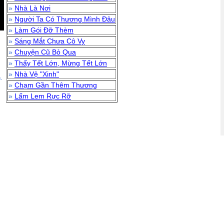
»
Nhà Là Nơi
»
Người Ta Có Thương Mình Đâu
»
Làm Gói Đỡ Thèm
»
Sáng Mắt Chưa Cô Vy
»
Chuyện Cũ Bỏ Qua
»
Thấy Tết Lớn, Mừng Tết Lớn
»
Nhà Vệ "Xinh"
.
»
Chạm Gần Thêm Thương
»
Lấm Lem Rực Rỡ