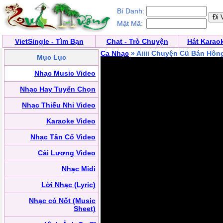
Bí Danh:
Mật Mã:
VietSingle - Tìm Bạn
Chat - Trò Chuyện
Hát Karao
Ca Nhạc
» Aiiii Chuyện Cũ Bán Hôn
Mục Lục
Nhạc Music Video
Nhạc Hay Tuyển Chọn
Nhạc Thiếu Nhi Video
Karaoke Video
Nhạc Tân Cổ Video
Cải Lương Video
Nhạc Midi
Lời Nhạc (Lyric)
Nhạc có Nốt (Music
Sheet)