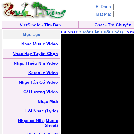
Bí Danh:
Mật Mã:
VietSingle - Tìm Bạn
Chat - Trò Chuyện
Ca Nhạc
» Một Lần Cuối Thôi
(
Hồ N
Mục Lục
Nhạc Music Video
Nhạc Hay Tuyển Chọn
Nhạc Thiếu Nhi Video
Karaoke Video
Nhạc Tân Cổ Video
Cải Lương Video
Nhạc Midi
Lời Nhạc (Lyric)
Nhạc có Nốt (Music
Sheet)