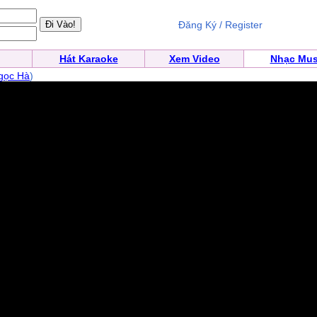
Đăng Ký / Register
Hát Karaoke
Xem Video
Nhạc Mus
gọc Hà
)