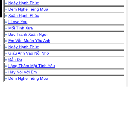
»
Ngày Hạnh Phúc
»
Đêm Nghe Tiếng Mưa
»
Xuân Hạnh Phúc
»
I Love You
»
Mối Tình Xưa
»
Bức Tranh Xuân Ngời
»
Em Vẫn Muốn Yêu Anh
.
»
Ngày Hạnh Phúc
»
Giấu Anh Vào Nỗi Nhớ
»
Đắn Đo
»
Lặng Thầm Một Tình Yêu
»
Hãy Nói Với Em
»
Đêm Nghe Tiếng Mưa