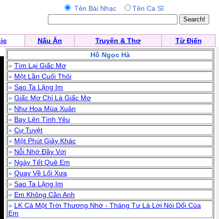
Tên Bài Nhạc
Tên Ca Sĩ
ic
Nấu Ăn
Truyện & Thơ
Từ Điển
Hồ Ngọc Hà
»
Tìm Lại Giấc Mơ
»
Một Lần Cuối Thôi
»
Sao Ta Lặng Im
»
Giấc Mơ Chỉ Là Giấc Mơ
»
Như Hoa Mùa Xuân
»
Bay Lên Tình Yêu
»
Cự Tuyệt
»
Một Phút Giây Khác
»
Nỗi Nhớ Đầy Vơi
»
Ngày Tết Quê Em
»
Quay Về Lối Xưa
»
Sao Ta Lặng Im
»
Em Không Cần Anh
»
LK Cả Một Trời Thương Nhớ - Tháng Tư Là Lời Nói Dối Của
Em