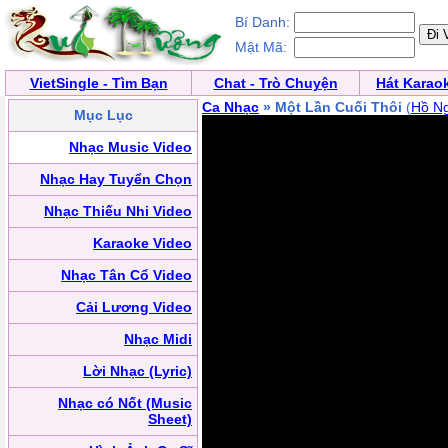
Bí Danh:
Mật Mã:
VietSingle - Tìm Bạn
Chat - Trò Chuyện
Hát Karao
Ca Nhạc
» Một Lần Cuối Thôi
(
Hồ N
Mục Lục
Nhạc Music Video
Nhạc Hay Tuyển Chọn
Nhạc Thiếu Nhi Video
Karaoke Video
Nhạc Tân Cổ Video
Cải Lương Video
Nhạc Midi
Lời Nhạc (Lyric)
Nhạc có Nốt (Music
Sheet)