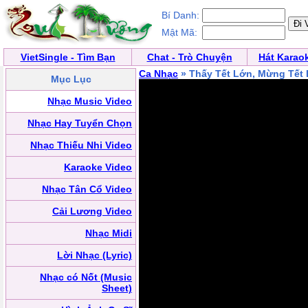
Bí Danh:
Mật Mã:
VietSingle - Tìm Bạn
Chat - Trò Chuyện
Hát Karao
Ca Nhạc
» Thấy Tết Lớn, Mừng Tết
Mục Lục
Nhạc Music Video
Nhạc Hay Tuyển Chọn
Nhạc Thiếu Nhi Video
Karaoke Video
Nhạc Tân Cổ Video
Cải Lương Video
Nhạc Midi
Lời Nhạc (Lyric)
Nhạc có Nốt (Music
Sheet)