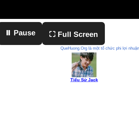
⏸ Pause
⛶ Full Screen
QueHuong.Org là một tổ chức phi lợi nhuận
▶ Play
Tiểu Sử Jack