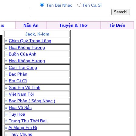
Tên Bài Nhạc
Tên Ca Sĩ
ic
Nấu Ăn
Truyện & Thơ
Từ Điển
Jack, K-Icm
»
Chim Quý Trong Lồng
»
Hoa Không Hương
»
Buồn Của Anh
»
Hoa Không Hương
»
Con Trai Cưng
»
Bạc Phận
»
Em Gì Ơi
»
Sao Em Vô Tình
»
Việt Nam Tôi
»
Bạc Phận ( Sóng Nhạc )
»
Hoa Vô Sắc
»
Túy Họa
»
Trung Thu Thời Đại
»
Ai Mang Em Đi
»
Thủy Chung