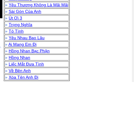
»
Yêu Thương Không Là Mãi Mãi
»
Sài Gòn Của Anh
»
Út Ơi 3
»
Trọng Nghĩa
»
Tỏ Tình
»
Yêu Nhau Bao Lâu
»
Ai Mang Em Đi
.
»
Hồng Nhan Bạc Phận
»
Hồng Nhan
»
Liếc Mắt Đưa Tình
»
Về Bên Anh
»
Xóa Tên Anh Đi