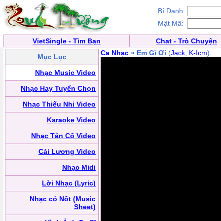
Bí Danh:
Mật Mã:
VietSingle - Tìm Bạn
Chat - Trò Chuyện
Ca Nhạc
» Em Gì Ơi
(
Jack
,
K-Icm
)
Mục Lục
Nhạc Music Video
Nhạc Hay Tuyển Chọn
Nhạc Thiếu Nhi Video
Karaoke Video
Nhạc Tân Cổ Video
Cải Lương Video
Nhạc Midi
Lời Nhạc (Lyric)
Nhạc có Nốt (Music
Sheet)