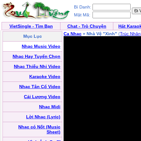
Bí Danh:
Mật Mã:
VietSingle - Tìm Bạn
Chat - Trò Chuyện
Hát Karao
Ca Nhạc
» Nhà Vệ "Xinh"
(
Trúc Nhân
Mục Lục
Nhạc Music Video
Nhạc Hay Tuyển Chọn
Nhạc Thiếu Nhi Video
Karaoke Video
Nhạc Tân Cổ Video
Cải Lương Video
Nhạc Midi
Lời Nhạc (Lyric)
Nhạc có Nốt (Music
Sheet)