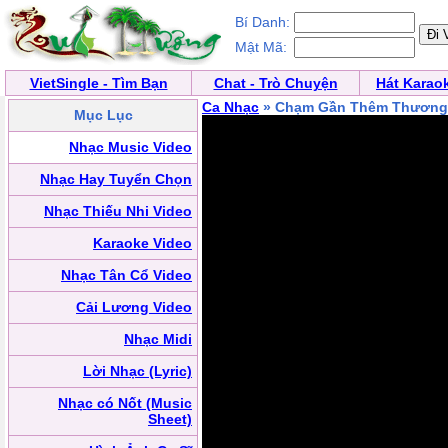
Bí Danh:
Mật Mã:
VietSingle - Tìm Bạn
Chat - Trò Chuyện
Hát Karao
Ca Nhạc
» Chạm Gần Thêm Thương
Mục Lục
Nhạc Music Video
Nhạc Hay Tuyển Chọn
Nhạc Thiếu Nhi Video
Karaoke Video
Nhạc Tân Cổ Video
Cải Lương Video
Nhạc Midi
Lời Nhạc (Lyric)
Nhạc có Nốt (Music
Sheet)