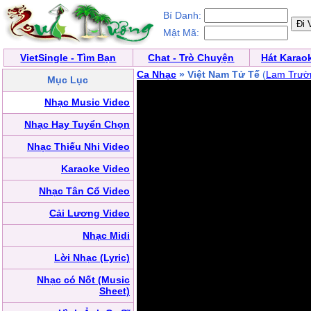
Bí Danh:
Mật Mã:
VietSingle - Tìm Bạn
Chat - Trò Chuyện
Hát Karao
Ca Nhạc
» Việt Nam Tử Tế
(
Lam Trườ
Mục Lục
Nhạc Music Video
Nhạc Hay Tuyển Chọn
Nhạc Thiếu Nhi Video
Karaoke Video
Nhạc Tân Cổ Video
Cải Lương Video
Nhạc Midi
Lời Nhạc (Lyric)
Nhạc có Nốt (Music
Sheet)