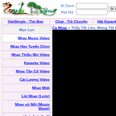
Bí Danh:
Mật Mã:
VietSingle - Tìm Bạn
Chat - Trò Chuyện
Hát Karao
Ca Nhạc
» Thấy Tết Lớn, Mừng Tết
Mục Lục
Nhạc Music Video
Nhạc Hay Tuyển Chọn
Nhạc Thiếu Nhi Video
Karaoke Video
Nhạc Tân Cổ Video
Cải Lương Video
Nhạc Midi
Lời Nhạc (Lyric)
Nhạc có Nốt (Music
Sheet)