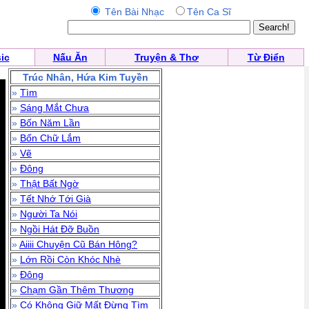
Tên Bài Nhạc
Tên Ca Sĩ
ic
Nấu Ăn
Truyện & Thơ
Từ Điển
Trúc Nhân, Hứa Kim Tuyền
»
Tìm
»
Sáng Mắt Chưa
»
Bốn Năm Lần
»
Bốn Chữ Lắm
»
Vẽ
»
Đông
»
Thật Bất Ngờ
»
Tết Nhớ Tới Già
»
Người Ta Nói
»
Ngồi Hát Đỡ Buồn
»
Aiiii Chuyện Cũ Bán Hông?
»
Lớn Rồi Còn Khóc Nhè
»
Đông
»
Chạm Gần Thêm Thương
»
Có Không Giữ Mất Đừng Tìm