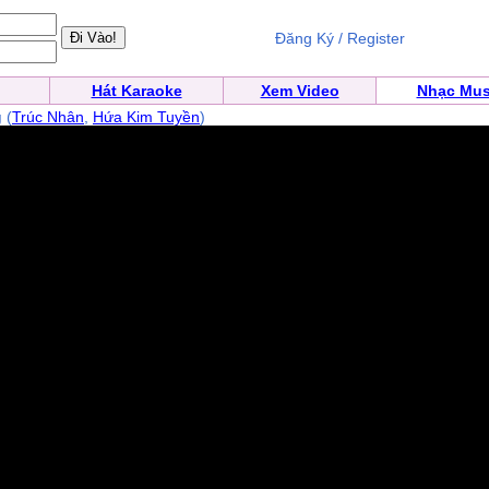
Đăng Ký / Register
Hát Karaoke
Xem Video
Nhạc Mus
g
(
Trúc Nhân
,
Hứa Kim Tuyền
)