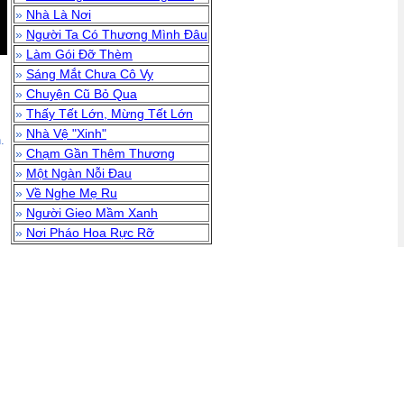
»
Nhà Là Nơi
»
Người Ta Có Thương Mình Đâu
»
Làm Gói Đỡ Thèm
»
Sáng Mắt Chưa Cô Vy
»
Chuyện Cũ Bỏ Qua
»
Thấy Tết Lớn, Mừng Tết Lớn
»
Nhà Vệ "Xinh"
.
»
Chạm Gần Thêm Thương
»
Một Ngàn Nỗi Đau
»
Về Nghe Mẹ Ru
»
Người Gieo Mầm Xanh
»
Nơi Pháo Hoa Rực Rỡ