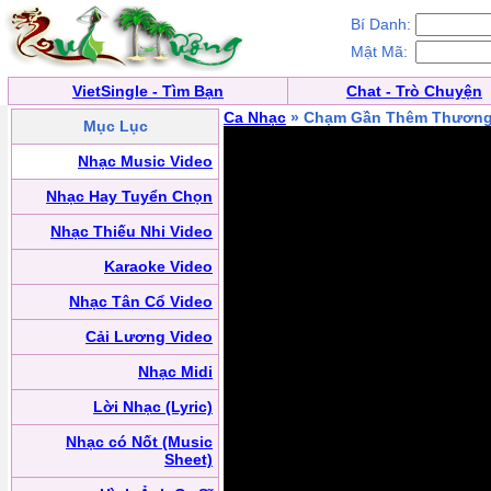
Bí Danh:
Mật Mã:
VietSingle - Tìm Bạn
Chat - Trò Chuyện
Ca Nhạc
» Chạm Gần Thêm Thươn
Mục Lục
Nhạc Music Video
Nhạc Hay Tuyển Chọn
Nhạc Thiếu Nhi Video
Karaoke Video
Nhạc Tân Cổ Video
Cải Lương Video
Nhạc Midi
Lời Nhạc (Lyric)
Nhạc có Nốt (Music
Sheet)