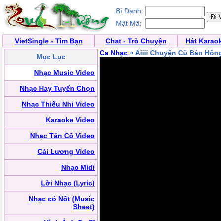
Bí Danh:
Mật Mã:
VietSingle - Tìm Bạn
Chat - Trò Chuyện
Hát Karao
Ca Nhạc
» Aiiii Chuyện Cũ Bán Hôn
Mục Lục
Nhạc Music Video
Nhạc Hay Tuyển Chọn
Nhạc Thiếu Nhi Video
Karaoke Video
Nhạc Tân Cổ Video
Cải Lương Video
Nhạc Midi
Lời Nhạc (Lyric)
Nhạc có Nốt (Music
Sheet)