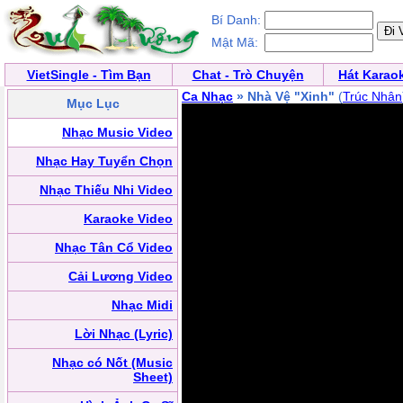
Bí Danh:
Mật Mã:
VietSingle - Tìm Bạn
Chat - Trò Chuyện
Hát Karao
Ca Nhạc
» Nhà Vệ "Xinh"
(
Trúc Nhân
Mục Lục
Nhạc Music Video
Nhạc Hay Tuyển Chọn
Nhạc Thiếu Nhi Video
Karaoke Video
Nhạc Tân Cổ Video
Cải Lương Video
Nhạc Midi
Lời Nhạc (Lyric)
Nhạc có Nốt (Music
Sheet)