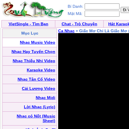
Bí Danh:
Mật Mã:
VietSingle - Tìm Bạn
Chat - Trò Chuyện
Hát Karao
Ca Nhạc
» Giấc Mơ Chỉ Là Giấc Mơ
Mục Lục
Nhạc Music Video
Nhạc Hay Tuyển Chọn
Nhạc Thiếu Nhi Video
Karaoke Video
Nhạc Tân Cổ Video
Cải Lương Video
Nhạc Midi
Lời Nhạc (Lyric)
Nhạc có Nốt (Music
Sheet)