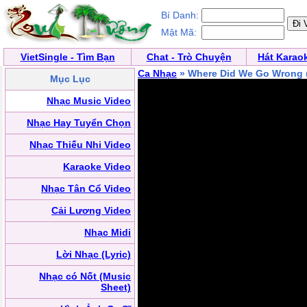
Bí Danh:
Mật Mã:
VietSingle - Tìm Bạn
Chat - Trò Chuyện
Hát Karao
Ca Nhạc
» Where Did We Go Wrong
Mục Lục
Nhạc Music Video
Nhạc Hay Tuyển Chọn
Nhạc Thiếu Nhi Video
Karaoke Video
Nhạc Tân Cổ Video
Cải Lương Video
Nhạc Midi
Lời Nhạc (Lyric)
Nhạc có Nốt (Music
Sheet)