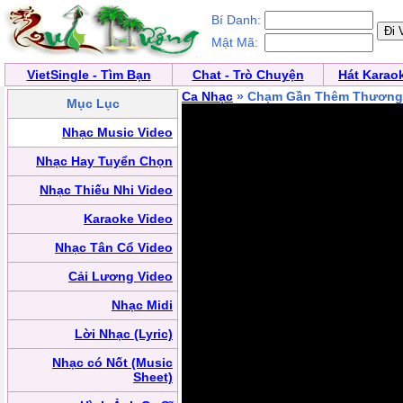
Bí Danh:
Mật Mã:
VietSingle - Tìm Bạn
Chat - Trò Chuyện
Hát Karao
Ca Nhạc
» Chạm Gần Thêm Thương
Mục Lục
Nhạc Music Video
Nhạc Hay Tuyển Chọn
Nhạc Thiếu Nhi Video
Karaoke Video
Nhạc Tân Cổ Video
Cải Lương Video
Nhạc Midi
Lời Nhạc (Lyric)
Nhạc có Nốt (Music
Sheet)