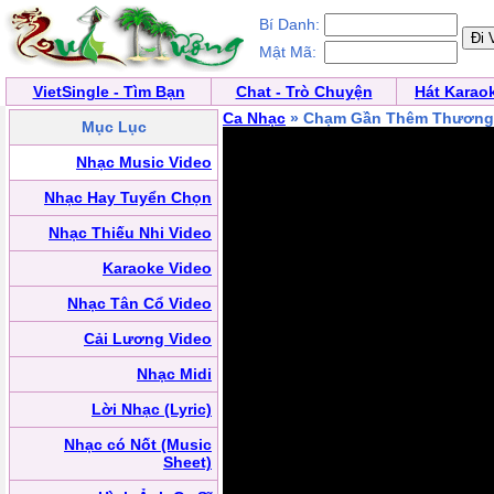
Bí Danh:
Mật Mã:
VietSingle - Tìm Bạn
Chat - Trò Chuyện
Hát Karao
Ca Nhạc
» Chạm Gần Thêm Thương
Mục Lục
Nhạc Music Video
Nhạc Hay Tuyển Chọn
Nhạc Thiếu Nhi Video
Karaoke Video
Nhạc Tân Cổ Video
Cải Lương Video
Nhạc Midi
Lời Nhạc (Lyric)
Nhạc có Nốt (Music
Sheet)