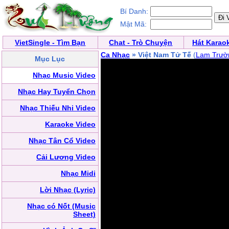
Bí Danh:
Mật Mã:
VietSingle - Tìm Bạn
Chat - Trò Chuyện
Hát Karao
Ca Nhạc
» Việt Nam Tử Tế
(
Lam Trườ
Mục Lục
Nhạc Music Video
Nhạc Hay Tuyển Chọn
Nhạc Thiếu Nhi Video
Karaoke Video
Nhạc Tân Cổ Video
Cải Lương Video
Nhạc Midi
Lời Nhạc (Lyric)
Nhạc có Nốt (Music
Sheet)