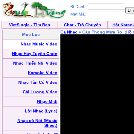
Bí Danh:
Mật Mã:
VietSingle - Tìm Bạn
Chat - Trò Chuyện
Hát Karao
Ca Nhạc
» Căn Phòng Mưa Rơi
(
Hồ 
Mục Lục
Nhạc Music Video
Nhạc Hay Tuyển Chọn
Nhạc Thiếu Nhi Video
Karaoke Video
Nhạc Tân Cổ Video
Cải Lương Video
Nhạc Midi
Lời Nhạc (Lyric)
Nhạc có Nốt (Music
Sheet)