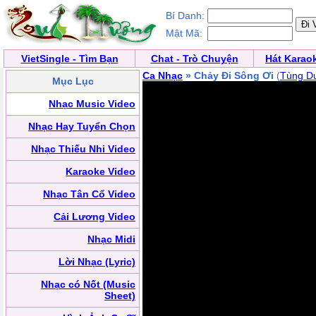
Bí Danh:
Mật Mã:
VietSingle - Tìm Bạn
Chat - Trò Chuyện
Hát Karao
Ca Nhạc
» Chảy Đi Sông Ơi
(
Tùng D
Mục Lục
Nhạc Music Video
Nhạc Hay Tuyển Chọn
Nhạc Thiếu Nhi Video
Karaoke Video
Nhạc Tân Cổ Video
Cải Lương Video
Nhạc Midi
Lời Nhạc (Lyric)
Nhạc có Nốt (Music
Sheet)