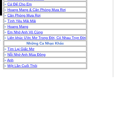
»
Cứ Để Cho Em
»
Hoang Mang & Căn Phòng Mưa Rơi
»
Căn Phòng Mưa Rơi
»
Tình Yêu Mãi Mãi
»
Hoang Mang
»
Em Nhớ Anh Vô Cùng
»
Liên khúc Ước Mơ Trong Đời, Có Nhau Trọn Đời
.
Những Ca Nhạc Khác
»
Tìm Lại Giấc Mơ
»
Nỗi Nhớ Anh Mùa Đông
»
Anh
»
Một Lần Cuối Thôi