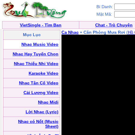
Bí Danh:
Mật Mã:
VietSingle - Tìm Bạn
Chat - Trò Chuyện
Ca Nhạc
» Căn Phòng Mưa Rơi
(
Hồ 
Mục Lục
Nhạc Music Video
Nhạc Hay Tuyển Chọn
Nhạc Thiếu Nhi Video
Karaoke Video
Nhạc Tân Cổ Video
Cải Lương Video
Nhạc Midi
Lời Nhạc (Lyric)
Nhạc có Nốt (Music
Sheet)