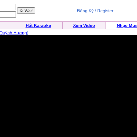
Đăng Ký / Register
Hát Karaoke
Xem Video
Nhạc Mus
Quỳnh Hương
)