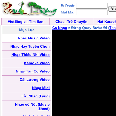
Bí Danh:
Mật Mã:
VietSingle - Tìm Bạn
Chat - Trò Chuyện
Hát Karao
Ca Nhạc
» Đừng Quay Bước Đi
(
Tha
Mục Lục
Nhạc Music Video
Nhạc Hay Tuyển Chọn
Nhạc Thiếu Nhi Video
Karaoke Video
Nhạc Tân Cổ Video
Cải Lương Video
Nhạc Midi
Lời Nhạc (Lyric)
Nhạc có Nốt (Music
Sheet)