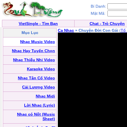
Bí Danh:
Mật Mã:
VietSingle - Tìm Bạn
Chat - Trò Chuyện
Ca Nhạc
» Chuyện Đời Con Gái
(
Tố
Mục Lục
Nhạc Music Video
Nhạc Hay Tuyển Chọn
Nhạc Thiếu Nhi Video
Karaoke Video
Nhạc Tân Cổ Video
Cải Lương Video
Nhạc Midi
Lời Nhạc (Lyric)
Nhạc có Nốt (Music
Sheet)