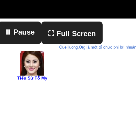
⏸ Pause
⛶ Full Screen
QueHuong.Org là một tổ chức phi lợi nhuận
▶ Play
Tiểu Sử Tố My