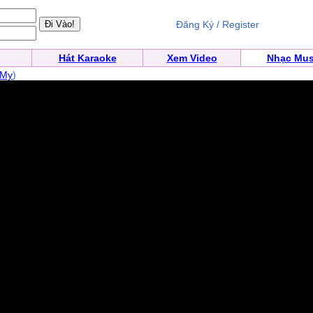
Đăng Ký / Register
Hát Karaoke
Xem Video
Nhạc Mus
 My
)