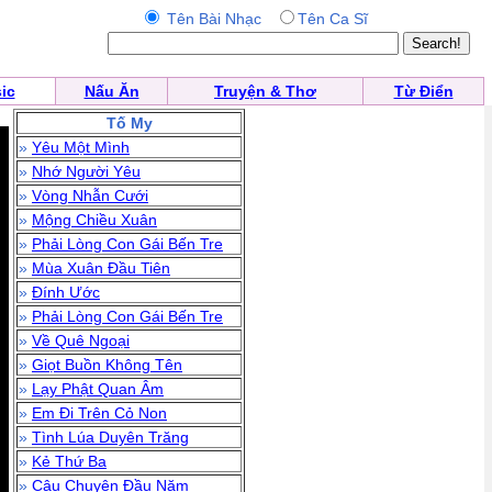
Tên Bài Nhạc
Tên Ca Sĩ
ic
Nấu Ăn
Truyện & Thơ
Từ Điển
Tố My
»
Yêu Một Mình
»
Nhớ Người Yêu
»
Vòng Nhẫn Cưới
»
Mộng Chiều Xuân
»
Phải Lòng Con Gái Bến Tre
»
Mùa Xuân Đầu Tiên
»
Đính Ước
»
Phải Lòng Con Gái Bến Tre
»
Về Quê Ngoại
»
Giọt Buồn Không Tên
»
Lạy Phật Quan Âm
»
Em Đi Trên Cỏ Non
»
Tình Lúa Duyên Trăng
»
Kẻ Thứ Ba
»
Câu Chuyện Đầu Năm