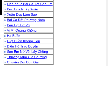
»
Liên Khúc Bài Ca Tết Cho Em
»
Bức Họa Ngày Xuân
»
Xuân Đẹp Làm Sao
»
Bài Ca Đất Phương Nam
»
Bến Đợi Bơ Vơ
»
Ai Mì Quảng Không
»
Hạ Buồn
.
»
Giọt Buồn Không Tên
»
Điệu Hò Trao Duyên
»
Sao Em Nỡ Vội Lấy Chồng
»
Thương Mùa Gió Chướng
»
Chuyện Đời Con Gái