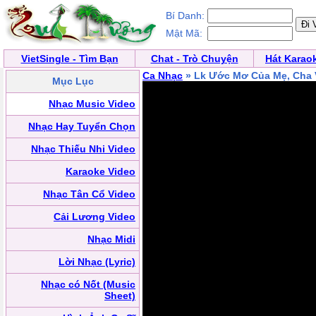
Bí Danh:
Mật Mã:
VietSingle - Tìm Bạn
Chat - Trò Chuyện
Hát Karao
Ca Nhạc
» Lk Ước Mơ Của Mẹ, Cha 
Mục Lục
Nhạc Music Video
Nhạc Hay Tuyển Chọn
Nhạc Thiếu Nhi Video
Karaoke Video
Nhạc Tân Cổ Video
Cải Lương Video
Nhạc Midi
Lời Nhạc (Lyric)
Nhạc có Nốt (Music
Sheet)