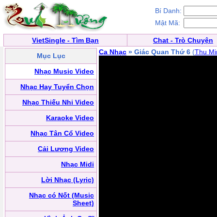
Bí Danh:
Mật Mã:
VietSingle - Tìm Bạn
Chat - Trò Chuyện
Ca Nhạc
» Giác Quan Thứ 6
(
Thu Mi
Mục Lục
Nhạc Music Video
Nhạc Hay Tuyển Chọn
Nhạc Thiếu Nhi Video
Karaoke Video
Nhạc Tân Cổ Video
Cải Lương Video
Nhạc Midi
Lời Nhạc (Lyric)
Nhạc có Nốt (Music
Sheet)