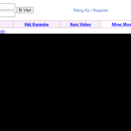
Đăng Ký / Register
Hát Karaoke
Xem Video
Nhạc Mus
nh
)