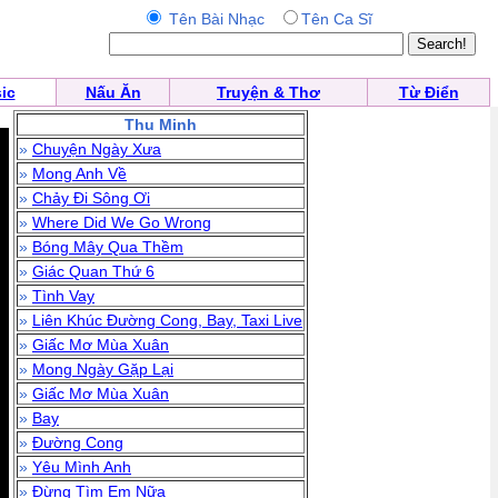
Tên Bài Nhạc
Tên Ca Sĩ
ic
Nấu Ăn
Truyện & Thơ
Từ Điển
Thu Minh
»
Chuyện Ngày Xưa
»
Mong Anh Về
»
Chảy Đi Sông Ơi
»
Where Did We Go Wrong
»
Bóng Mây Qua Thềm
»
Giác Quan Thứ 6
»
Tình Vay
»
Liên Khúc Đường Cong, Bay, Taxi Live
»
Giấc Mơ Mùa Xuân
»
Mong Ngày Gặp Lại
»
Giấc Mơ Mùa Xuân
»
Bay
»
Đường Cong
»
Yêu Mình Anh
»
Đừng Tìm Em Nữa