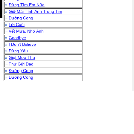
»
Đừng Tìm Em Nữa
»
Giữ Mãi Tình Anh Trong Tim
»
Đường Cong
»
Lời Cuối
»
Vết Mưa, Nhớ Anh
»
Goodbye
»
I Don't Believe
.
»
Đừng Yêu
»
Giọt Mưa Thu
»
Thư Gửi Dad
»
Đường Cong
»
Đường Cong