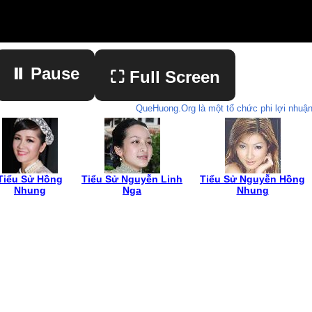
⏸ Pause
⛶ Full Screen
QueHuong.Org là một tổ chức phi lợi nhuận
▶ Play
Tiểu Sử Hồng
Tiểu Sử Nguyễn Linh
Tiểu Sử Nguyễn Hồng
Nhung
Nga
Nhung