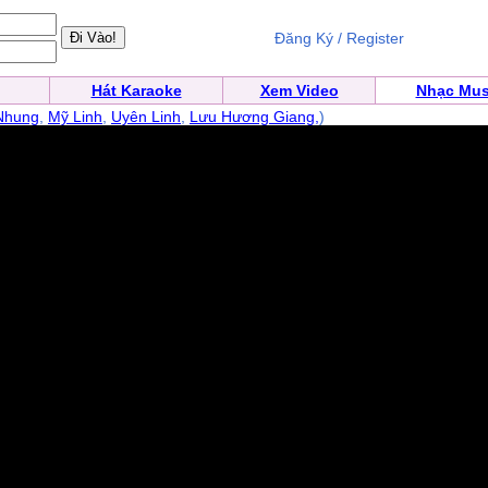
Đăng Ký / Register
Hát Karaoke
Xem Video
Nhạc Mus
Nhung
,
Mỹ Linh
,
Uyên Linh
,
Lưu Hương Giang,
)