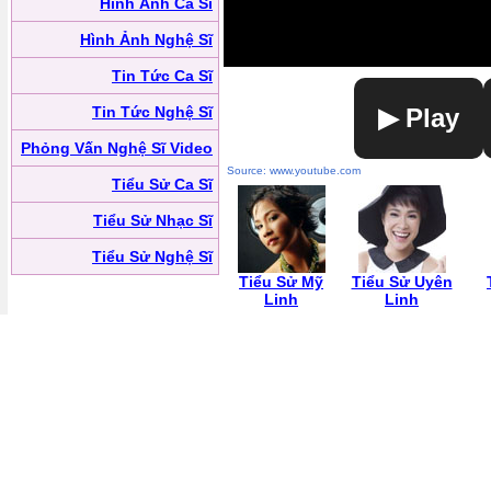
Hình Ảnh Ca Sĩ
Hình Ảnh Nghệ Sĩ
Tin Tức Ca Sĩ
Tin Tức Nghệ Sĩ
▶ Play
Phỏng Vấn Nghệ Sĩ Video
Source: www.youtube.com
Tiểu Sử Ca Sĩ
Tiểu Sử Nhạc Sĩ
Tiểu Sử Nghệ Sĩ
Tiểu Sử Mỹ
Tiểu Sử Uyên
Linh
Linh