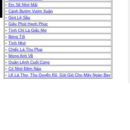
»
Em Sẽ Nhớ Mãi
»
Cánh Bướm Vườn Xuân
»
Giọt Lệ Sầu
»
Giây Phút Hạnh Phúc
»
Tình Chỉ Là Giấc Mơ
»
Bóng Tối
»
Tình Nhớ
.
»
Chiếc Lá Thu Phai
»
Mong Anh Về
»
Quân Lệnh Cuối Cùng
»
Có Nhớ Đêm Nào
»
LK Lá Thư, Thu Quyến Rũ, Gửi Gió Cho Mây Ngàn Bay