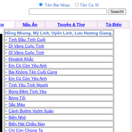
Tên Bài Nhạc
Tên Ca Sĩ
ic
Nấu Ăn
Truyện & Thơ
Từ Điển
Hồng Nhung, Mỹ Linh, Uyên Linh, Lưu Hương Giang,
»
Tình Đầu Tình Cuối
»
Dĩ Vãng Cuộc Tình
»
Dĩ Vãng Cuộc Tình
»
Khoảnh Khắc
»
Em Có Còn Yêu Anh
»
Bài Không Tên Cuối Cùng
»
Em Có Còn Yêu Anh
»
Tình Yêu Tình Người
»
Bóng Đêm Tình Yêu
»
Bóng Tối
»
Sắc Màu
»
Cánh Bướm Vườn Xuân
»
Biển Nhớ
»
Biển Hát Chiều Nay
»
Chỉ Còn Chúng Ta