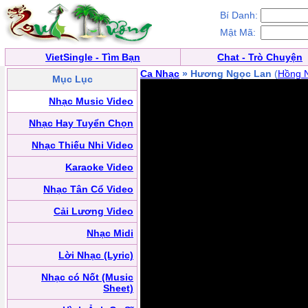
Bí Danh:
Mật Mã:
VietSingle - Tìm Bạn
Chat - Trò Chuyện
Ca Nhạc
» Hương Ngọc Lan
(
Hồng 
Mục Lục
Nhạc Music Video
Nhạc Hay Tuyển Chọn
Nhạc Thiếu Nhi Video
Karaoke Video
Nhạc Tân Cổ Video
Cải Lương Video
Nhạc Midi
Lời Nhạc (Lyric)
Nhạc có Nốt (Music
Sheet)