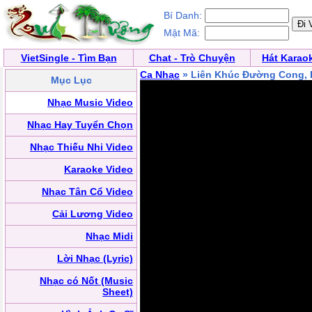
Bí Danh:
Mật Mã:
VietSingle - Tìm Bạn
Chat - Trò Chuyện
Hát Karao
Ca Nhạc
» Liên Khúc Đường Cong, B
Mục Lục
Nhạc Music Video
Nhạc Hay Tuyển Chọn
Nhạc Thiếu Nhi Video
Karaoke Video
Nhạc Tân Cổ Video
Cải Lương Video
Nhạc Midi
Lời Nhạc (Lyric)
Nhạc có Nốt (Music
Sheet)