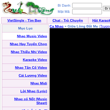
Bí Danh:
Mật Mã:
VietSingle - Tìm Bạn
Chat - Trò Chuyện
Hát Karao
Ca Nhạc
» Giữa Lòng Đất Mẹ
(
Trươn
Mục Lục
Nhạc Music Video
Nhạc Hay Tuyển Chọn
Nhạc Thiếu Nhi Video
Karaoke Video
Nhạc Tân Cổ Video
Cải Lương Video
Nhạc Midi
Lời Nhạc (Lyric)
Nhạc có Nốt (Music
Sheet)