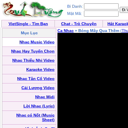
Bí Danh:
Mật Mã:
VietSingle - Tìm Bạn
Chat - Trò Chuyện
Hát Karao
Ca Nhạc
» Bóng Mây Qua Thềm
(
Th
Mục Lục
Nhạc Music Video
Nhạc Hay Tuyển Chọn
Nhạc Thiếu Nhi Video
Karaoke Video
Nhạc Tân Cổ Video
Cải Lương Video
Nhạc Midi
Lời Nhạc (Lyric)
Nhạc có Nốt (Music
Sheet)