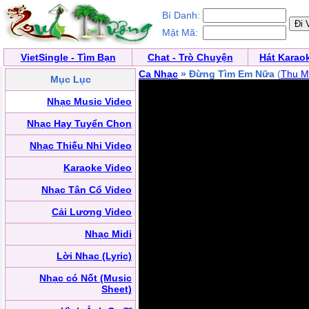
Bí Danh:
Mật Mã:
VietSingle - Tìm Bạn
Chat - Trò Chuyện
Hát Karao
Ca Nhạc
» Đừng Tìm Em Nữa
(
Thu M
Mục Lục
Nhạc Music Video
Nhạc Hay Tuyển Chọn
Nhạc Thiếu Nhi Video
Karaoke Video
Nhạc Tân Cổ Video
Cải Lương Video
Nhạc Midi
Lời Nhạc (Lyric)
Nhạc có Nốt (Music
Sheet)