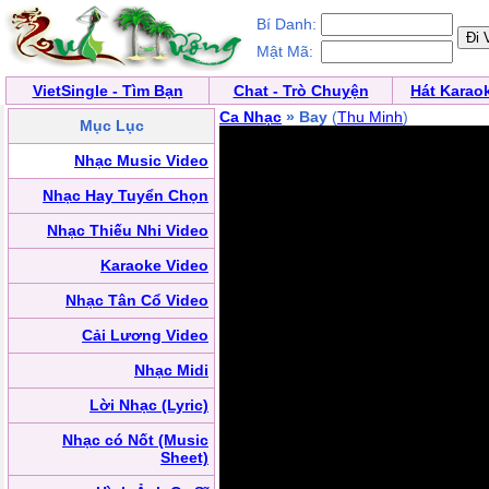
Bí Danh:
Mật Mã:
VietSingle - Tìm Bạn
Chat - Trò Chuyện
Hát Karao
Ca Nhạc
» Bay
(
Thu Minh
)
Mục Lục
Nhạc Music Video
Nhạc Hay Tuyển Chọn
Nhạc Thiếu Nhi Video
Karaoke Video
Nhạc Tân Cổ Video
Cải Lương Video
Nhạc Midi
Lời Nhạc (Lyric)
Nhạc có Nốt (Music
Sheet)