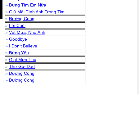
»
Đừng Tìm Em Nữa
»
Giữ Mãi Tình Anh Trong Tim
»
Đường Cong
»
Lời Cuối
»
Vết Mưa, Nhớ Anh
»
Goodbye
»
I Don't Believe
.
»
Đừng Yêu
»
Giọt Mưa Thu
»
Thư Gửi Dad
»
Đường Cong
»
Đường Cong