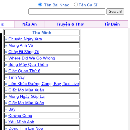
Tên Bài Nhạc
Tên Ca Sĩ
ic
Nấu Ăn
Truyện & Thơ
Từ Điển
Thu Minh
»
Chuyện Ngày Xưa
»
Mong Anh Về
»
Chảy Đi Sông Ơi
»
Where Did We Go Wrong
»
Bóng Mây Qua Thềm
»
Giác Quan Thứ 6
»
Tình Vay
»
Liên Khúc Đường Cong, Bay, Taxi Live
»
Giấc Mơ Mùa Xuân
»
Mong Ngày Gặp Lại
»
Giấc Mơ Mùa Xuân
»
Bay
»
Đường Cong
»
Yêu Mình Anh
»
Đừng Tìm Em Nữa