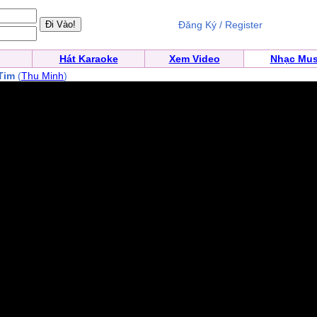
Đăng Ký / Register
Hát Karaoke
Xem Video
Nhạc Mus
Tim
(
Thu Minh
)