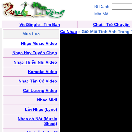
Bí Danh:
Mật Mã:
VietSingle - Tìm Bạn
Chat - Trò Chuyện
Ca Nhạc
» Giữ Mãi Tình Anh Trong 
Mục Lục
Nhạc Music Video
Nhạc Hay Tuyển Chọn
Nhạc Thiếu Nhi Video
Karaoke Video
Nhạc Tân Cổ Video
Cải Lương Video
Nhạc Midi
Lời Nhạc (Lyric)
Nhạc có Nốt (Music
Sheet)