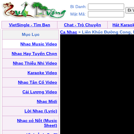
Bí Danh:
Mật Mã:
VietSingle - Tìm Bạn
Chat - Trò Chuyện
Hát Karao
Ca Nhạc
» Liên Khúc Đường Cong, B
Mục Lục
Nhạc Music Video
Nhạc Hay Tuyển Chọn
Nhạc Thiếu Nhi Video
Karaoke Video
Nhạc Tân Cổ Video
Cải Lương Video
Nhạc Midi
Lời Nhạc (Lyric)
Nhạc có Nốt (Music
Sheet)