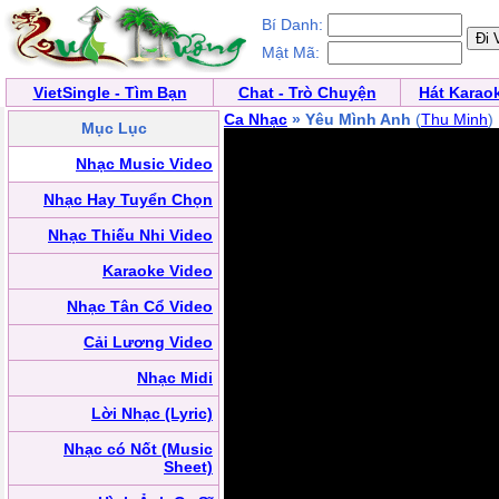
Bí Danh:
Mật Mã:
VietSingle - Tìm Bạn
Chat - Trò Chuyện
Hát Karao
Ca Nhạc
» Yêu Mình Anh
(
Thu Minh
)
Mục Lục
Nhạc Music Video
Nhạc Hay Tuyển Chọn
Nhạc Thiếu Nhi Video
Karaoke Video
Nhạc Tân Cổ Video
Cải Lương Video
Nhạc Midi
Lời Nhạc (Lyric)
Nhạc có Nốt (Music
Sheet)