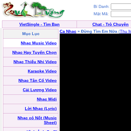
Bí Danh:
Mật Mã:
VietSingle - Tìm Bạn
Chat - Trò Chuyện
Ca Nhạc
» Đừng Tìm Em Nữa
(
Thu M
Mục Lục
Nhạc Music Video
Nhạc Hay Tuyển Chọn
Nhạc Thiếu Nhi Video
Karaoke Video
Nhạc Tân Cổ Video
Cải Lương Video
Nhạc Midi
Lời Nhạc (Lyric)
Nhạc có Nốt (Music
Sheet)