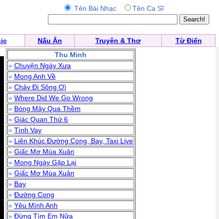
Tên Bài Nhạc
Tên Ca Sĩ
ic
Nấu Ăn
Truyện & Thơ
Từ Điển
Thu Minh
»
Chuyện Ngày Xưa
»
Mong Anh Về
»
Chảy Đi Sông Ơi
»
Where Did We Go Wrong
»
Bóng Mây Qua Thềm
»
Giác Quan Thứ 6
»
Tình Vay
»
Liên Khúc Đường Cong, Bay, Taxi Live
»
Giấc Mơ Mùa Xuân
»
Mong Ngày Gặp Lại
»
Giấc Mơ Mùa Xuân
»
Bay
»
Đường Cong
»
Yêu Mình Anh
»
Đừng Tìm Em Nữa