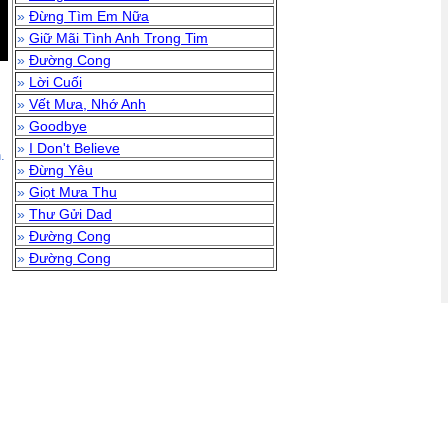
»
Đừng Tìm Em Nữa
»
Giữ Mãi Tình Anh Trong Tim
»
Đường Cong
»
Lời Cuối
»
Vết Mưa, Nhớ Anh
»
Goodbye
»
I Don't Believe
.
»
Đừng Yêu
»
Giọt Mưa Thu
»
Thư Gửi Dad
»
Đường Cong
»
Đường Cong