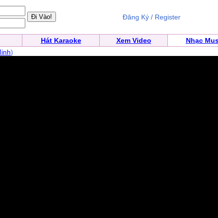
Đăng Ký / Register
Hát Karaoke
Xem Video
Nhạc Mus
inh
)